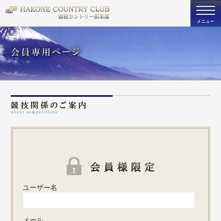
togg
navi
メニュー
パスワ
ユーザー名
メール