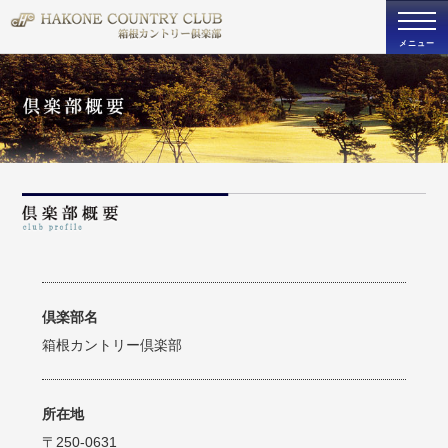
togg
navi
メニュー
倶楽部名
箱根カントリー倶楽部
所在地
〒250-0631