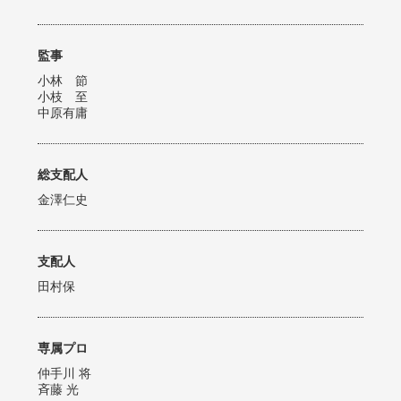
監事
小林 節
小枝 至
中原有庸
総支配人
金澤仁史
支配人
田村保
専属プロ
仲手川 将
斉藤 光