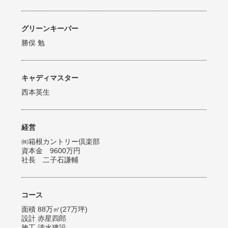
グリーンキーパー
勝俣 勉
キャディマスター
西本英生
経営
㈱箱根カントリー倶楽部
資本金 9600万円
社長 二子石謙輔
コース
面積 88万㎡(27万坪)
設計 赤星四郎
施工 清水建設