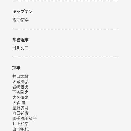
キャプテン
亀井信幸
常務理事
田川丈二
理事
井口武雄
大藏滿彦
岩崎俊男
下谷隆之
大久保泉
大森 進
星野晃司
内田邦彦
御手洗美智子
井上和幸
山田敏紀