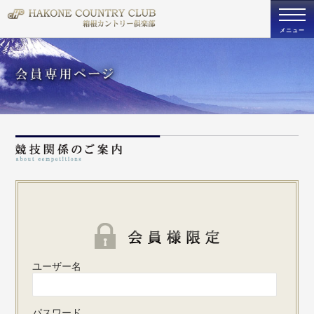
togg
navi
メニュー
既存ユ
ユーザー名
パスワード