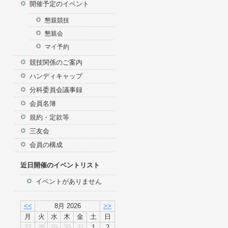
開催予定のイベント
イン
懇親競技
懇親会
マイ予約
競技関係のご案内
ハンディキャップ
分科委員会議事録
会員名簿
規約・定款等
三友会
会員の構成
近日開催のイベントリスト
イベントがありません
<<
8月 2026
>>
月
火
水
木
金
土
日
27
28
29
30
31
1
2