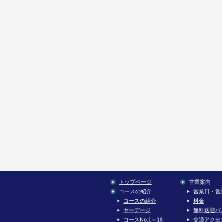
トップページ
営業案内
コースの紹介
営業日・営
コースの紹介
料金
ヤーデージ
無料送迎バ
コースNo.1～18
交通アクセ