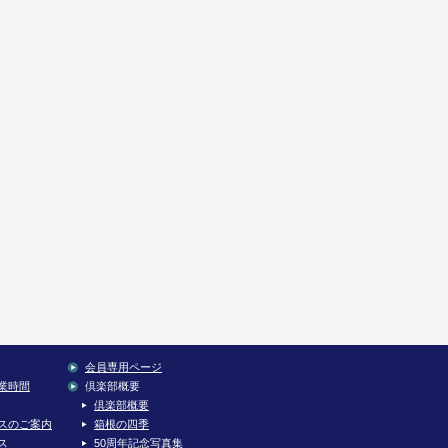
会員専用ページ
業時間
倶楽部概要
倶楽部概要
スのご案内
箱根の四季
ス
50周年記念写真集