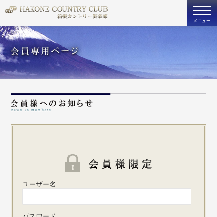
togg
navi
メニュー
既存ユ
ユーザー名
パスワード