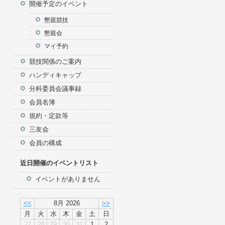
開催予定のイベント
イン
懇親競技
懇親会
マイ予約
競技関係のご案内
ハンディキャップ
分科委員会議事録
会員名簿
規約・定款等
三友会
会員の構成
近日開催のイベントリスト
イベントがありません
<<
8月 2026
>>
月
火
水
木
金
土
日
27
28
29
30
31
1
2