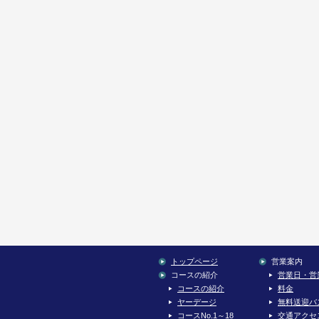
トップページ
営業案内
コースの紹介
営業日・営
コースの紹介
料金
ヤーデージ
無料送迎バ
コースNo.1～18
交通アクセ