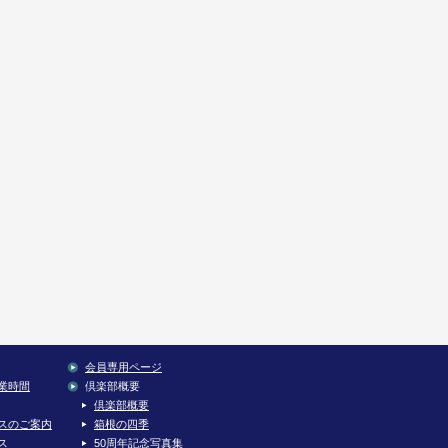
会員専用ページ
業時間
倶楽部概要
倶楽部概要
スのご案内
箱根の四季
ス
50周年記念写真集