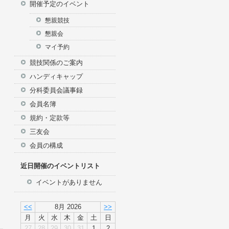
開催予定のイベント
イン
懇親競技
懇親会
マイ予約
競技関係のご案内
ハンディキャップ
分科委員会議事録
会員名簿
規約・定款等
三友会
会員の構成
近日開催のイベントリスト
イベントがありません
<<
8月 2026
>>
月
火
水
木
金
土
日
27
28
29
30
31
1
2