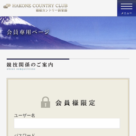
togg
navi
メニュー
既存ユ
ユーザー名
パスワード