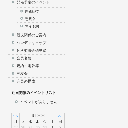
開催予定のイベント
イン
懇親競技
懇親会
マイ予約
競技関係のご案内
ハンディキャップ
分科委員会議事録
会員名簿
規約・定款等
三友会
会員の構成
近日開催のイベントリスト
イベントがありません
<<
8月 2026
>>
月
火
水
木
金
土
日
27
28
29
30
31
1
2