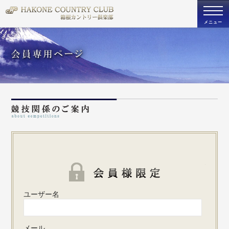
togg
navi
メニュー
パスワ
ユーザー名
メール