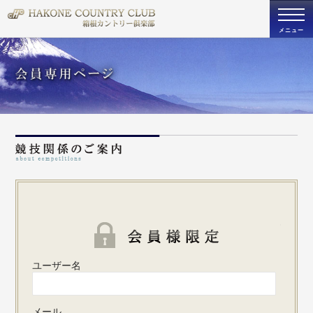
togg
navi
メニュー
パスワ
ユーザー名
メール