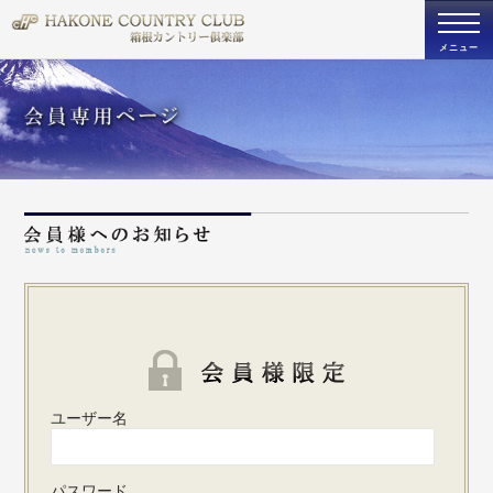
togg
navi
メニュー
既存ユ
ユーザー名
パスワード