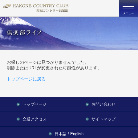
togg
navi
メニュー
お探しのページは見つかりませんでした。
削除またはURLが変更された可能性があります。
トップページに戻る
トップページ
お問い合わせ
交通アクセス
サイトマップ
日本語 / English